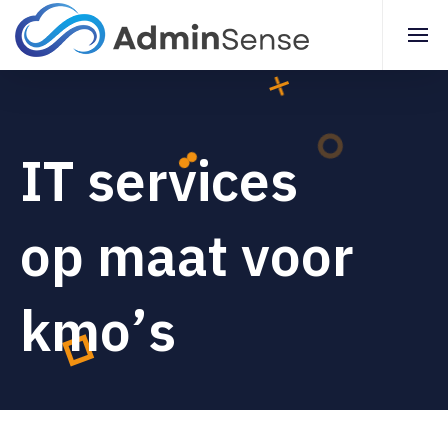
I
T
s
e
r
v
i
c
e
s
o
p
m
a
a
t
v
o
o
r
k
m
o
’
s