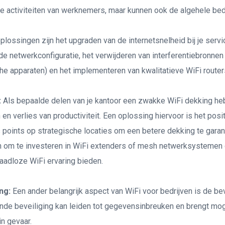
se activiteiten van werknemers, maar kunnen ook de algehele bed
plossingen zijn het upgraden van de internetsnelheid bij je servi
de netwerkconfiguratie, het verwijderen van interferentiebronne
he apparaten) en het implementeren van kwalitatieve WiFi router
:
Als bepaalde delen van je kantoor een zwakke WiFi dekking heb
en verlies van productiviteit. Een oplossing hiervoor is het posi
 points op strategische locaties om een betere dekking te gara
n om te investeren in WiFi extenders of mesh netwerksystemen d
aadloze WiFi ervaring bieden.
ng:
Een ander belangrijk aspect van WiFi voor bedrijven is de bev
de beveiliging kan leiden tot gegevensinbreuken en brengt mog
in gevaar.