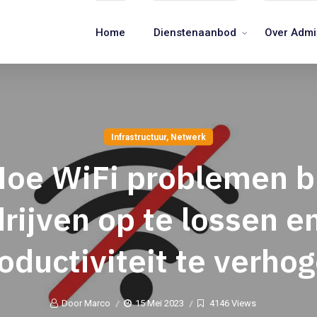
Home
Dienstenaanbod
Over Adm
Infrastructuur
,
Netwerk
oe WiFi problemen b
rijven op te lossen e
oductiviteit te verho
Door Marco
15 Mei 2023
4146 Views