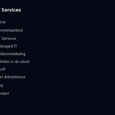
 Services
ome
enstenaanbod
T Services
anaged IT
ebontwikkeling
erken in de cloud
oIP
er AdminSense
og
ntact