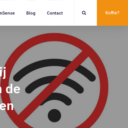
Koffie?
inSense
Blog
Contact
ij
n de
gen