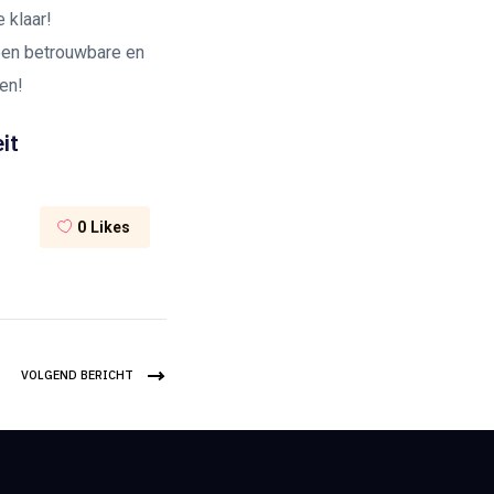
 klaar!
 een betrouwbare en
en!
it
0
Likes
VOLGEND BERICHT