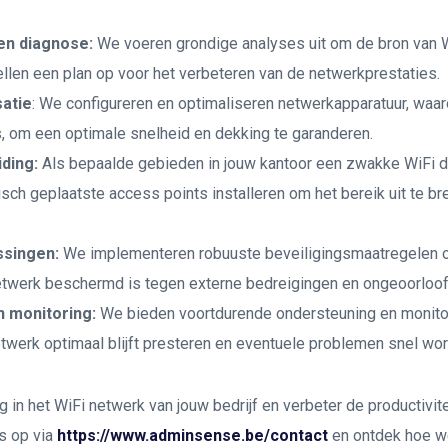
en diagnose:
We voeren grondige analyses uit om de bron van 
tellen een plan op voor het verbeteren van de netwerkprestaties.
atie
: We configureren en optimaliseren netwerkapparatuur, waar
, om een optimale snelheid en dekking te garanderen.
iding:
Als bepaalde gebieden in jouw kantoor een zwakke WiFi 
sch geplaatste access points installeren om het bereik uit te b
ssingen:
We implementeren robuuste beveiligingsmaatregelen o
netwerk beschermd is tegen externe bedreigingen en ongeoorloo
 monitoring:
We bieden voortdurende ondersteuning en monito
twerk optimaal blijft presteren en eventuele problemen snel wo
in het WiFi netwerk van jouw bedrijf en verbeter de productivitei
s op via
https://www.adminsense.be/contact
en ontdek hoe we