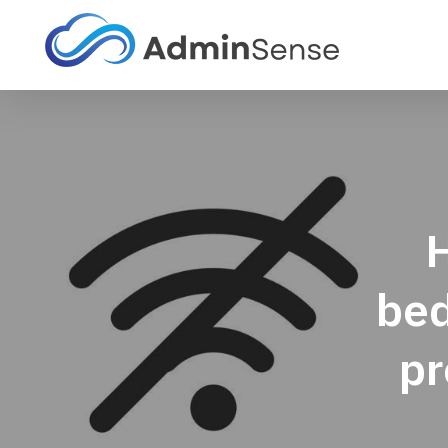
H
bed
pr