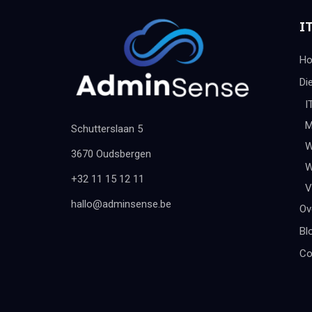
IT
H
Di
I
M
Schutterslaan 5
W
3670 Oudsbergen
W
+32 11 15 12 11
V
hallo@adminsense.be
Ov
Bl
Co