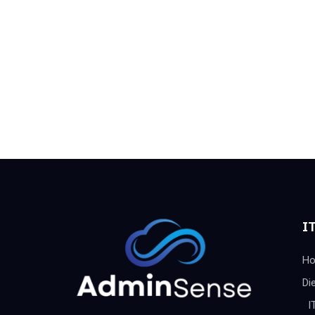
IT
H
Di
I