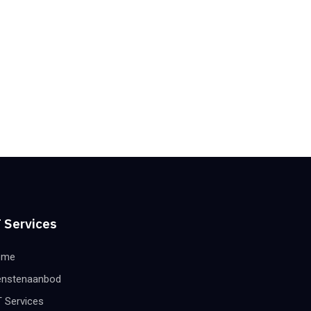
 Services
ome
enstenaanbod
T Services