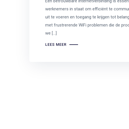
Een betrouwbare internetverbinding is essent
werknemers in staat om efficiënt te communi
uit te voeren en toegang te krijgen tot belan
met frustrerende WiFi problemen die de prod
we […]
LEES MEER