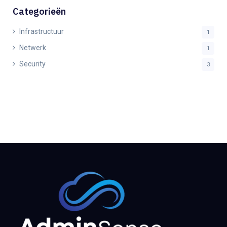
Categorieën
Infrastructuur
1
Netwerk
1
Security
3